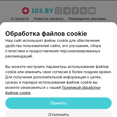
О проекте
Новости проекта
Размещение рекламы
Медицинский маркетинг
Публичный договор
Обработка файлов cookie
Пользовательское соглашение
Способы оплаты
Наш сайт использует файлы cookie для обеспечения
Вакансии
Партнеры
удобства пользователей сайта, его улучшения, сбора
Написать руководителю 103.by
статистики и предоставления персонализированных
Написать в поддержку
рекомендаций.
Персональные настройки cookie
Вы можете настроить параметры использования файлов
Обработка персональных данных
cookie или изменить свое согласие в более позднее время.
Для получения дополнительной информации о целях,
сроках и порядке использования файлов cookie вы
можете ознакомиться с нашей
Политикой обработки
файлов cookie
Принять
© 2026 ООО «Артокс Лаб», УНП 191700409
| 220012, Республика Беларусь,
г. Минск, улица Толбухина, 2, пом. 16 | help@103.by
Отклонить