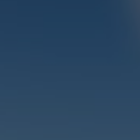
 отзывов
очитать