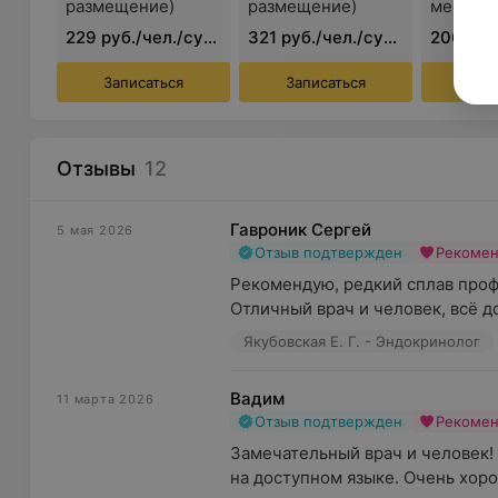
размещение)
размещение)
место)
персонализированные программы оздоровления.
229 руб./чел./сутки
321 руб./чел./сутки
Комплексное оздоровление и восстановлен
Записаться
Записаться
Зап
Для гостей доступны 100+ процедур в SPA/Wellness-
восстановление жизненного тонуса, снятие стресса 
Гидромассажные ванны, сауны, обертывания и косм
Отзывы
12
достичь гармонии тела и души.
Санаторий Westa (Веста) сочетает передовые медиц
Гавроник Сергей
5 мая 2026
пациенте. Это место, где здоровье и комфорт стано
Отзыв подтвержден
Рекоме
подход способствует лечению и удовольствию от отд
Рекомендую, редкий сплав проф
Отличный врач и человек, всё до
Якубовская Е. Г. - Эндокринолог
Вадим
11 марта 2026
Отзыв подтвержден
Рекоме
Замечательный врач и человек! 
на доступном языке. Очень хоро