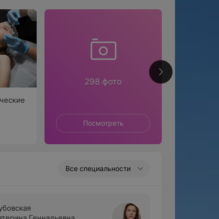
12
298 фото
ческие
Посмотреть
П
Все специальности
убовская
атерина Геннадьевна