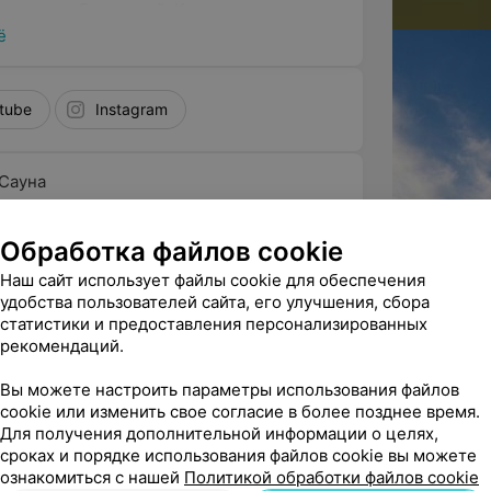
 спектра заболеваний. Комплекс оснащен
:
ё
tube
Instagram
Сауна
сауна
,
Бассейн
Обработка файлов cookie
ск - 30 км, г. Дзержинск - 2 км; Минская
 с заболеваниями:
Наш сайт использует файлы cookie для обеспечения
 Дзержинский р-н., 319-й км автодороги
удобства пользователей сайта, его улучшения, сбора
ндрозы, последствия травм);
0 Брест-Минск-Москва
статистики и предоставления персонализированных
ческая болезнь сердца);
рекомендаций.
Все цены
й усталости);
Вы можете настроить параметры использования файлов
cookie или изменить свое согласие в более позднее время.
а).
ый 2-
2-местный 2-
2-местный 2-
Для получения дополнительной информации о целях,
ный номер
комнатный номер
комнатный номер
сроках и порядке использования файлов cookie вы можете
у. Команда санатория включает 39
ительное
для ребенка
для ребенка (доп.
ознакомиться с нашей
Политикой обработки файлов cookie
пециалистов, которые разрабатывают