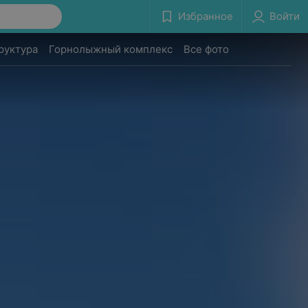
Избранное
Войти
руктура
Горнолыжный комплекс
Все фото