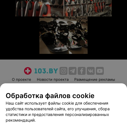
О проекте
Новости проекта
Размещение рекламы
Медицинский маркетинг
Публичный договор
Обработка файлов cookie
Пользовательское соглашение
Способы оплаты
Наш сайт использует файлы cookie для обеспечения
Вакансии
Партнеры
удобства пользователей сайта, его улучшения, сбора
Написать руководителю 103.by
статистики и предоставления персонализированных
Написать в поддержку
рекомендаций.