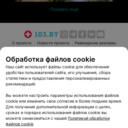
Показать ещё
О проекте
Новости проекта
Размещение рекламы
Медицинский маркетинг
Публичный договор
Обработка файлов cookie
Пользовательское соглашение
Способы оплаты
Наш сайт использует файлы cookie для обеспечения
Вакансии
Партнеры
удобства пользователей сайта, его улучшения, сбора
Написать руководителю 103.by
статистики и предоставления персонализированных
Написать в поддержку
рекомендаций.
Персональные настройки cookie
Вы можете настроить параметры использования файлов
Обработка персональных данных
cookie или изменить свое согласие в более позднее время.
Для получения дополнительной информации о целях,
сроках и порядке использования файлов cookie вы
можете ознакомиться с нашей
Политикой обработки
файлов cookie