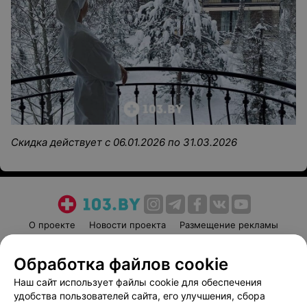
Скидка действует с 06.01.2026 по 31.03.2026
О проекте
Новости проекта
Размещение рекламы
Медицинский маркетинг
Публичный договор
Обработка файлов cookie
Пользовательское соглашение
Способы оплаты
Наш сайт использует файлы cookie для обеспечения
Вакансии
Партнеры
удобства пользователей сайта, его улучшения, сбора
Написать руководителю 103.by